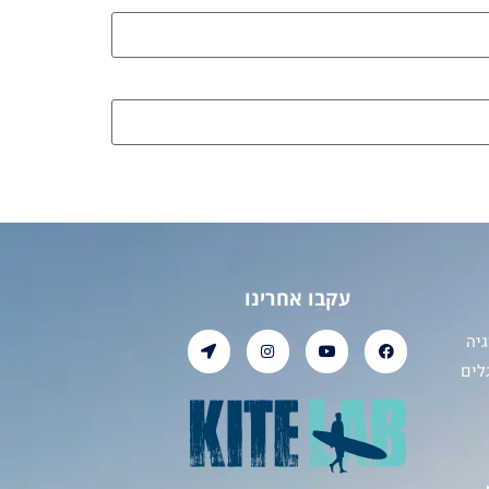
עקבו אחרינו
יה
לים