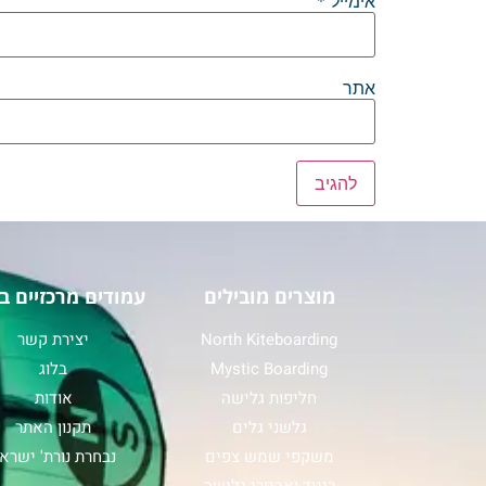
אימייל
*
אתר
מוצרים מובילים
עמודים מרכזיים ב
North Kiteboarding
יצירת קשר
Mystic Boarding
בלוג
חליפות גלישה
אודות
גלשני גלים
תקנון האתר
משקפי שמש צפים
נבחרת נורת' ישרא