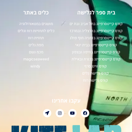
בית ספר לגלישה
כלים באתר
קורס קייטסרפינג בתל אביב ובת ים
מושגים במטאורולוגיה
קורס קייטסרפינג בהרצליה ובמרכז
כלים לתחזיות רוח וגלים
קורס קייטסרפינג בנתניה חוף פולג
תחזית רוח
קורס קייטסרפינג בבית ינאי
מפת גלים
קורס קייטסרפינג בחיפה ובצפון
מכמ גשם
קורס קייטסרפינג בכנרת ובאילת
magicseaweed
קורס ווינג סרף
windy
קורס גלישת גלים
קורס גלישת רוח
עקבו אחרינו