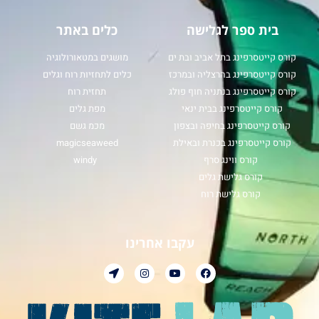
בית ספר לגלישה
כלים באתר
קורס קייטסרפינג בתל אביב ובת ים
מושגים במטאורולוגיה
קורס קייטסרפינג בהרצליה ובמרכז
כלים לתחזיות רוח וגלים
קורס קייטסרפינג בנתניה חוף פולג
תחזית רוח
קורס קייטסרפינג בבית ינאי
מפת גלים
קורס קייטסרפינג בחיפה ובצפון
מכמ גשם
קורס קייטסרפינג בכנרת ובאילת
magicseaweed
קורס ווינג סרף
windy
קורס גלישת גלים
קורס גלישת רוח
עקבו אחרינו