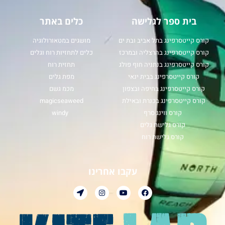
בית ספר לגלישה
כלים באתר
קורס קייטסרפינג בתל אביב ובת ים
מושגים במטאורולוגיה
קורס קייטסרפינג בהרצליה ובמרכז
כלים לתחזיות רוח וגלים
קורס קייטסרפינג בנתניה חוף פולג
תחזית רוח
קורס קייטסרפינג בבית ינאי
מפת גלים
קורס קייטסרפינג בחיפה ובצפון
מכמ גשם
קורס קייטסרפינג בכנרת ובאילת
magicseaweed
קורס ווינג סרף
windy
קורס גלישת גלים
קורס גלישת רוח
עקבו אחרינו