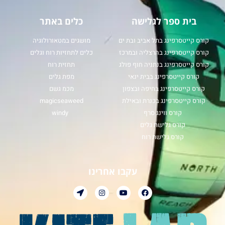
בית ספר לגלישה
כלים באתר
קורס קייטסרפינג בתל אביב ובת ים
מושגים במטאורולוגיה
קורס קייטסרפינג בהרצליה ובמרכז
כלים לתחזיות רוח וגלים
קורס קייטסרפינג בנתניה חוף פולג
תחזית רוח
קורס קייטסרפינג בבית ינאי
מפת גלים
קורס קייטסרפינג בחיפה ובצפון
מכמ גשם
קורס קייטסרפינג בכנרת ובאילת
magicseaweed
קורס ווינג סרף
windy
קורס גלישת גלים
קורס גלישת רוח
עקבו אחרינו