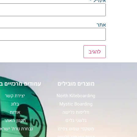
אימייל
*
אתר
מוצרים מובילים
עמודים מרכזיים ב
North Kiteboarding
יצירת קשר
Mystic Boarding
בלוג
חליפות גלישה
אודות
גלשני גלים
תקנון האתר
משקפי שמש צפים
נבחרת נורת' ישרא