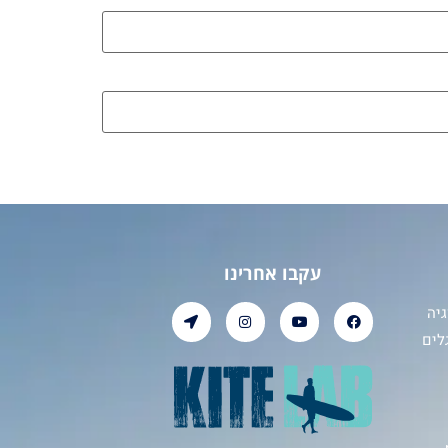
עקבו אחרינו
יה
לים