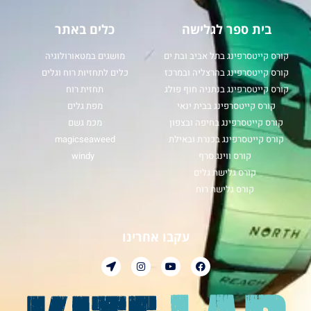
בית ספר לגלישה
כלים באתר
קורס קייטסרפינג בתל אביב ובת ים
מושגים במטאורולוגיה
קורס קייטסרפינג בהרצליה ובמרכז
כלים לתחזיות רוח וגלים
קורס קייטסרפינג בנתניה חוף פולג
תחזית רוח
קורס קייטסרפינג בבית ינאי
מפת גלים
קורס קייטסרפינג בחיפה ובצפון
מכמ גשם
קורס קייטסרפינג בכנרת ובאילת
magicseaweed
קורס ווינג סרף
windy
קורס גלישת גלים
קורס גלישת רוח
עקבו אחרינו