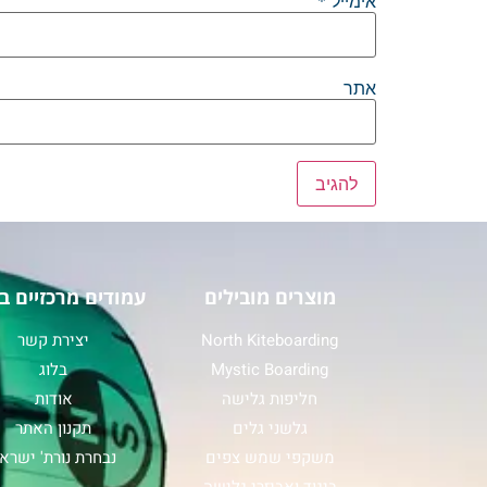
אימייל
*
אתר
מוצרים מובילים
עמודים מרכזיים ב
North Kiteboarding
יצירת קשר
Mystic Boarding
בלוג
חליפות גלישה
אודות
גלשני גלים
תקנון האתר
משקפי שמש צפים
נבחרת נורת' ישרא