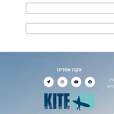
עקבו אחרינו
יה
לים