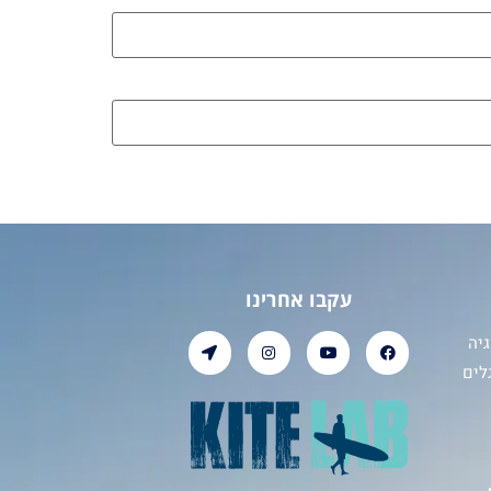
עקבו אחרינו
יה
לים