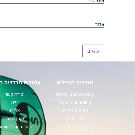
אימייל
*
אתר
מוצרים מובילים
עמודים מרכזיים ב
North Kiteboarding
יצירת קשר
Mystic Boarding
בלוג
חליפות גלישה
אודות
גלשני גלים
תקנון האתר
משקפי שמש צפים
נבחרת נורת' ישרא