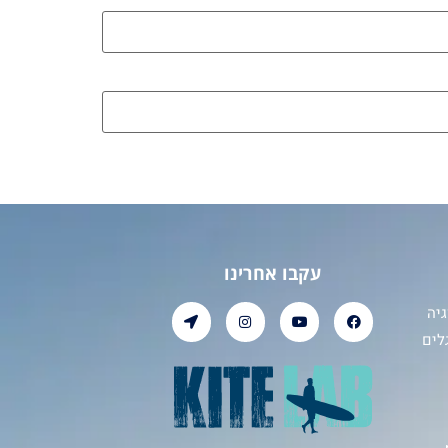
עקבו אחרינו
יה
לים