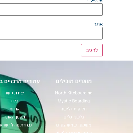
אימייל
*
אתר
מוצרים מובילים
עמודים מרכזיים ב
North Kiteboarding
יצירת קשר
Mystic Boarding
בלוג
חליפות גלישה
אודות
גלשני גלים
תקנון האתר
משקפי שמש צפים
נבחרת נורת' ישרא