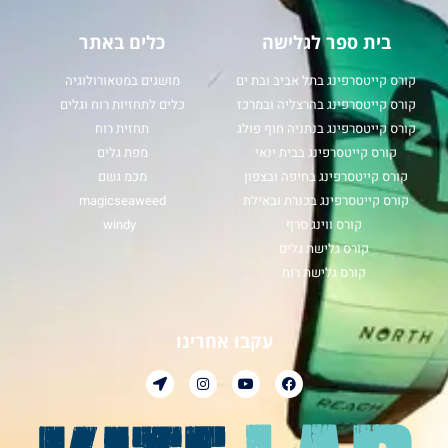
בית ספר לגלישה
כלים באתר
קורס קייטסרפינג בתל אביב ובת ים
מושגים במטאורולוגיה
קורס קייטסרפינג בהרצליה ובמרכז
כלים לתחזיות רוח וגלים
קורס קייטסרפינג בנתניה חוף פולג
תחזית רוח
קורס קייטסרפינג בבית ינאי
מפת גלים
קורס קייטסרפינג בחיפה ובצפון
מכמ גשם
קורס קייטסרפינג בכנרת ובאילת
magicseaweed
קורס ווינג סרף
windy
קורס גלישת גלים
קורס גלישת רוח
עקבו אחרינו