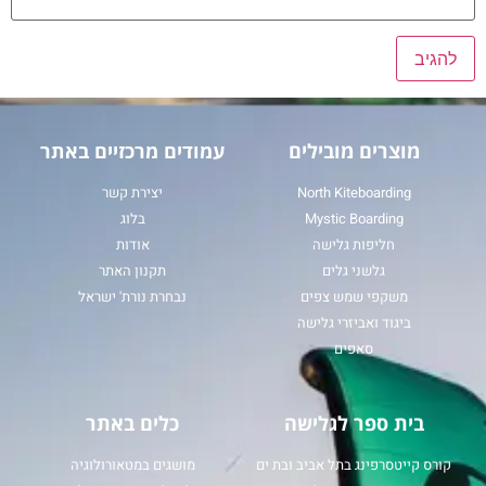
מוצרים מובילים
עמודים מרכזיים באתר
North Kiteboarding
יצירת קשר
Mystic Boarding
בלוג
חליפות גלישה
אודות
גלשני גלים
תקנון האתר
משקפי שמש צפים
נבחרת נורת' ישראל
ביגוד ואביזרי גלישה
סאפים
בית ספר לגלישה
כלים באתר
קורס קייטסרפינג בתל אביב ובת ים
מושגים במטאורולוגיה