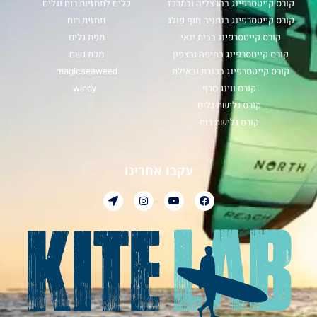
קורס קייטסרפינג בהרצליה ובמרכז
כלים לתחזיות רוח וגלים
קורס קייטסרפינג בנתניה חוף פולג
תחזית רוח
קורס קייטסרפינג בבית ינאי
מפת גלים
קורס קייטסרפינג בחיפה ובצפון
מכמ גשם
קורס קייטסרפינג בכנרת ובאילת
magicseaweed
קורס ווינג סרף
windy
קורס גלישת גלים
קורס גלישת רוח
עקבו אחרינו