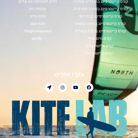
קורס קייטסרפינג בהרצליה ובמרכז
כלים לתחזיות רוח וגלים
קורס קייטסרפינג בנתניה חוף פולג
תחזית רוח
קורס קייטסרפינג בבית ינאי
מפת גלים
קורס קייטסרפינג בחיפה ובצפון
מכמ גשם
קורס קייטסרפינג בכנרת ובאילת
magicseaweed
קורס ווינג סרף
windy
קורס גלישת גלים
קורס גלישת רוח
עקבו אחרינו