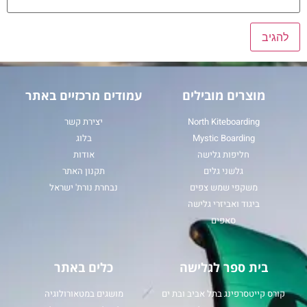
מוצרים מובילים
עמודים מרכזיים באתר
North Kiteboarding
יצירת קשר
Mystic Boarding
בלוג
חליפות גלישה
אודות
גלשני גלים
תקנון האתר
משקפי שמש צפים
נבחרת נורת' ישראל
ביגוד ואביזרי גלישה
סאפים
בית ספר לגלישה
כלים באתר
קורס קייטסרפינג בתל אביב ובת ים
מושגים במטאורולוגיה