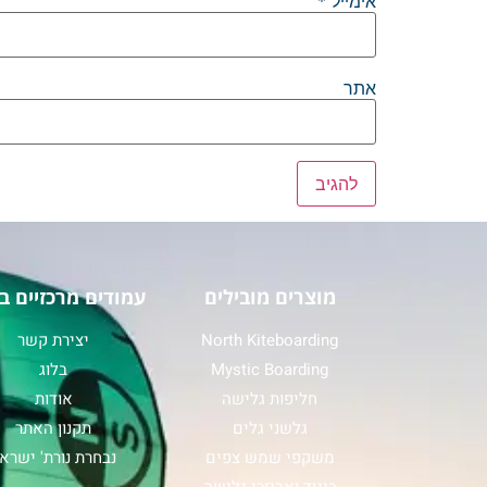
אימייל
*
אתר
מוצרים מובילים
עמודים מרכזיים ב
North Kiteboarding
יצירת קשר
Mystic Boarding
בלוג
חליפות גלישה
אודות
גלשני גלים
תקנון האתר
משקפי שמש צפים
נבחרת נורת' ישרא