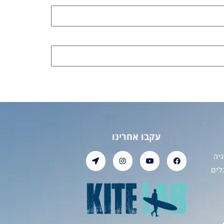
עקבו אחרינו
יה
לים