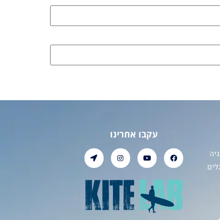
עקבו אחרינו
יה
לים