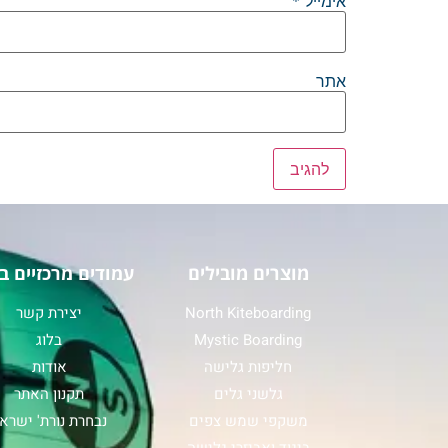
אימייל
*
אתר
מוצרים מובילים
עמודים מרכזיים ב
North Kiteboarding
יצירת קשר
Mystic Boarding
בלוג
חליפות גלישה
אודות
גלשני גלים
תקנון האתר
משקפי שמש צפים
נבחרת נורת' ישרא