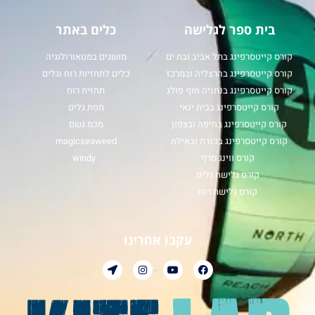
בית ספר לגלישה
כלים באתר
קורס קייטסרפינג בתל אביב ובת ים
מושגים במטאורולוגיה
קורס קייטסרפינג בהרצליה ובמרכז
כלים לתחזיות רוח וגלים
קורס קייטסרפינג בנתניה חוף פולג
תחזית רוח
קורס קייטסרפינג בבית ינאי
מפת גלים
קורס קייטסרפינג בחיפה ובצפון
מכמ גשם
קורס קייטסרפינג בכנרת ובאילת
magicseaweed
קורס ווינג סרף
windy
קורס גלישת גלים
קורס גלישת רוח
עקבו אחרינו