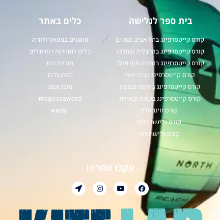
בית ספר לגלישה
כלים באתר
קורס קייטסרפינג בתל אביב ובת ים
מושגים במטאורולוגיה
קורס קייטסרפינג בהרצליה ובמרכז
כלים לתחזיות רוח וגלים
קורס קייטסרפינג בנתניה חוף פולג
תחזית רוח
קורס קייטסרפינג בבית ינאי
מפת גלים
קורס קייטסרפינג בחיפה ובצפון
מכמ גשם
קורס קייטסרפינג בכנרת ובאילת
magicseaweed
קורס ווינג סרף
windy
קורס גלישת גלים
קורס גלישת רוח
עקבו אחרינו