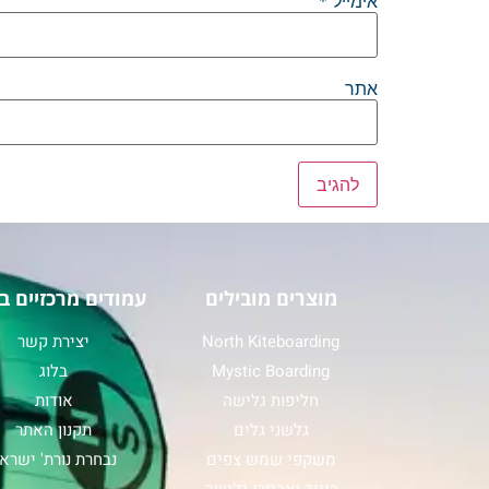
אימייל
*
אתר
מוצרים מובילים
עמודים מרכזיים ב
North Kiteboarding
יצירת קשר
Mystic Boarding
בלוג
חליפות גלישה
אודות
גלשני גלים
תקנון האתר
משקפי שמש צפים
נבחרת נורת' ישרא