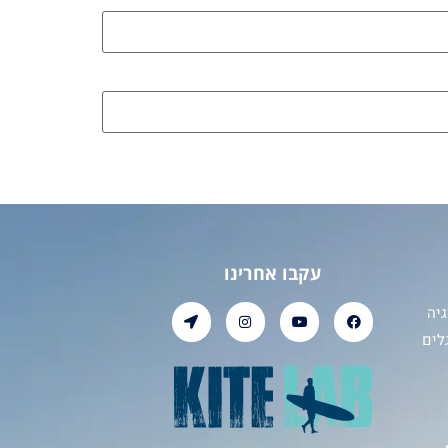
עקבו אחרינו
יה
לים