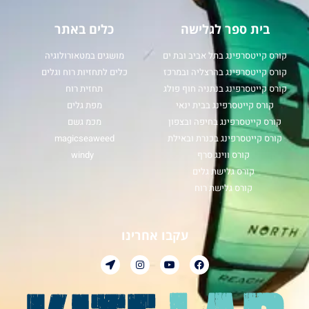
בית ספר לגלישה
כלים באתר
קורס קייטסרפינג בתל אביב ובת ים
מושגים במטאורולוגיה
קורס קייטסרפינג בהרצליה ובמרכז
כלים לתחזיות רוח וגלים
קורס קייטסרפינג בנתניה חוף פולג
תחזית רוח
קורס קייטסרפינג בבית ינאי
מפת גלים
קורס קייטסרפינג בחיפה ובצפון
מכמ גשם
קורס קייטסרפינג בכנרת ובאילת
magicseaweed
קורס ווינג סרף
windy
קורס גלישת גלים
קורס גלישת רוח
עקבו אחרינו