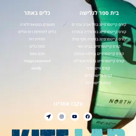
בית ספר לגלישה
כלים באתר
קורס קייטסרפינג בתל אביב ובת ים
מושגים במטאורולוגיה
קורס קייטסרפינג בהרצליה ובמרכז
כלים לתחזיות רוח וגלים
קורס קייטסרפינג בנתניה חוף פולג
תחזית רוח
קורס קייטסרפינג בבית ינאי
מפת גלים
קורס קייטסרפינג בחיפה ובצפון
מכמ גשם
קורס קייטסרפינג בכנרת ובאילת
magicseaweed
קורס ווינג סרף
windy
קורס גלישת גלים
קורס גלישת רוח
עקבו אחרינו