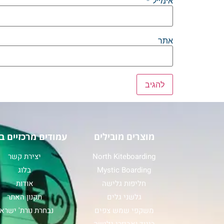
אימייל
*
אתר
מוצרים מובילים
עמודים מרכזיים ב
North Kiteboarding
יצירת קשר
Mystic Boarding
בלוג
חליפות גלישה
אודות
גלשני גלים
תקנון האתר
משקפי שמש צפים
נבחרת נורת' ישרא