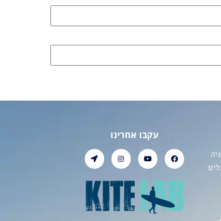
עקבו אחרינו
יה
לים