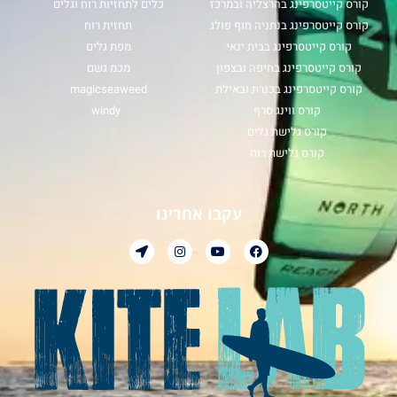
קורס קייטסרפינג בהרצליה ובמרכז
כלים לתחזיות רוח וגלים
קורס קייטסרפינג בנתניה חוף פולג
תחזית רוח
קורס קייטסרפינג בבית ינאי
מפת גלים
קורס קייטסרפינג בחיפה ובצפון
מכמ גשם
קורס קייטסרפינג בכנרת ובאילת
magicseaweed
קורס ווינג סרף
windy
קורס גלישת גלים
קורס גלישת רוח
עקבו אחרינו