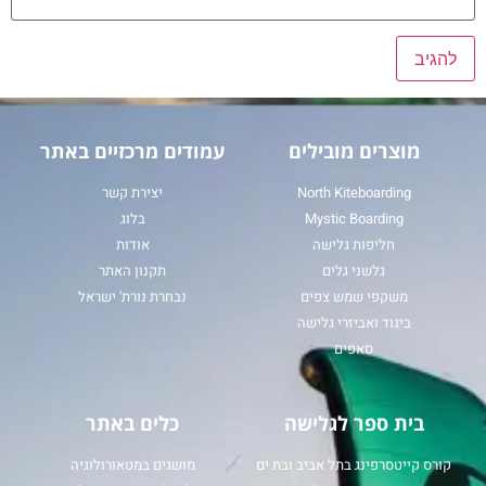
מוצרים מובילים
עמודים מרכזיים באתר
North Kiteboarding
יצירת קשר
Mystic Boarding
בלוג
חליפות גלישה
אודות
גלשני גלים
תקנון האתר
משקפי שמש צפים
נבחרת נורת' ישראל
ביגוד ואביזרי גלישה
סאפים
בית ספר לגלישה
כלים באתר
קורס קייטסרפינג בתל אביב ובת ים
מושגים במטאורולוגיה