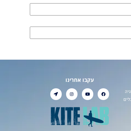
עקבו אחרינו
יה
לים