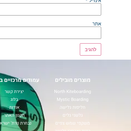
אימייל
*
אתר
מוצרים מובילים
עמודים מרכזיים ב
North Kiteboarding
יצירת קשר
Mystic Boarding
בלוג
חליפות גלישה
אודות
גלשני גלים
תקנון האתר
משקפי שמש צפים
נבחרת נורת' ישרא