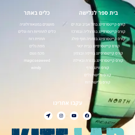
בית ספר לגלישה
כלים באתר
קורס קייטסרפינג בתל אביב ובת ים
מושגים במטאורולוגיה
קורס קייטסרפינג בהרצליה ובמרכז
כלים לתחזיות רוח וגלים
קורס קייטסרפינג בנתניה חוף פולג
תחזית רוח
קורס קייטסרפינג בבית ינאי
מפת גלים
קורס קייטסרפינג בחיפה ובצפון
מכמ גשם
קורס קייטסרפינג בכנרת ובאילת
magicseaweed
קורס ווינג סרף
windy
קורס גלישת גלים
קורס גלישת רוח
עקבו אחרינו