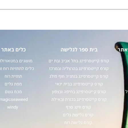
אתר
בית ספר לגלישה
כלים באתר
קורס קייטסרפינג בתל אביב ובת ים
מושגים במטאורולוג
קורס קייטסרפינג בהרצליה ובמרכז
כלים לתחזיות רוח וג
קורס קייטסרפינג בנתניה חוף פולג
תחזית רוח
קורס קייטסרפינג בבית ינאי
מפת גלים
ל
קורס קייטסרפינג בחיפה ובצפון
מכמ גשם
קורס קייטסרפינג בכנרת ובאילת
magicseaweed
קורס ווינג סרף
windy
קורס גלישת גלים
קורס גלישת רוח