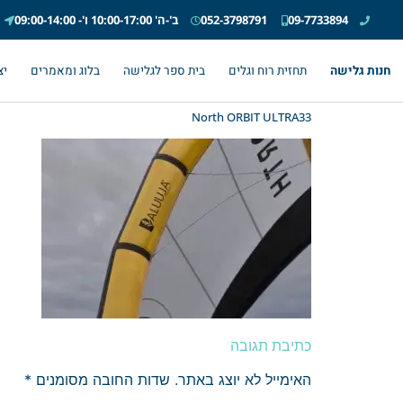
09-7733894
052-3798791
ב'-ה' 10:00-17:00 ו'- 09:00-14:00
חנות גלישה
תחזית רוח וגלים
בית ספר לגלישה
בלוג ומאמרים
יצ
North ORBIT ULTRA33
כתיבת תגובה
האימייל לא יוצג באתר.
שדות החובה מסומנים
*