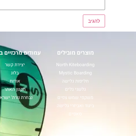
מוצרים מובילים
עמודים מרכזיים ב
North Kiteboarding
יצירת קשר
Mystic Boarding
בלוג
חליפות גלישה
אודות
גלשני גלים
תקנון האתר
משקפי שמש צפים
נבחרת נורת' ישרא
ביגוד ואביזרי גלישה
סאפים