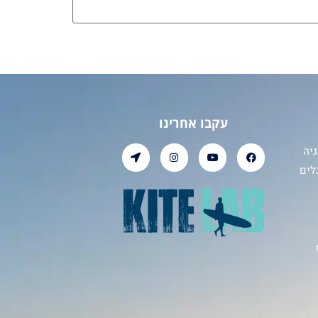
עקבו אחרינו
יה
לים