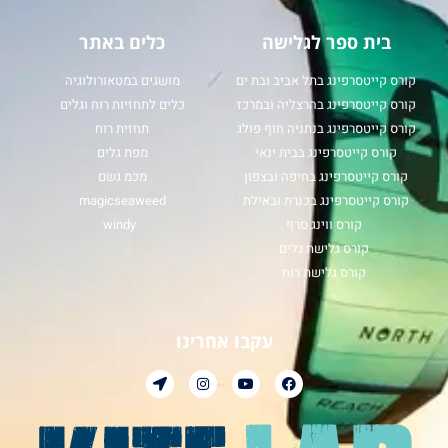
בית ספר לגלישה
כלים באתר
קורס קייטסרפינג בתל אביב ובת ים
מושגים במטאורולוגיה
קורס קייטסרפינג בהרצליה ובמרכז
כלים לתחזיות רוח וגלים
קורס קייטסרפינג בנתניה חוף פולג
תחזית רוח
קורס קייטסרפינג בבית ינאי
מפת גלים
קורס קייטסרפינג בחיפה ובצפון
מכמ גשם
קורס קייטסרפינג בכנרת ובאילת
magicseaweed
קורס ווינג סרף
windy
קורס גלישת גלים
קורס גלישת רוח
עקבו אחרינו