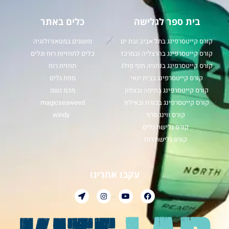
בית ספר לגלישה
כלים באתר
קורס קייטסרפינג בתל אביב ובת ים
מושגים במטאורולוגיה
קורס קייטסרפינג בהרצליה ובמרכז
כלים לתחזיות רוח וגלים
קורס קייטסרפינג בנתניה חוף פולג
תחזית רוח
קורס קייטסרפינג בבית ינאי
מפת גלים
קורס קייטסרפינג בחיפה ובצפון
מכמ גשם
קורס קייטסרפינג בכנרת ובאילת
magicseaweed
קורס ווינג סרף
windy
קורס גלישת גלים
קורס גלישת רוח
עקבו אחרינו