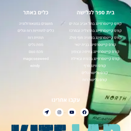
בית ספר לגלישה
כלים באתר
קורס קייטסרפינג בתל אביב ובת ים
מושגים במטאורולוגיה
קורס קייטסרפינג בהרצליה ובמרכז
כלים לתחזיות רוח וגלים
קורס קייטסרפינג בנתניה חוף פולג
תחזית רוח
קורס קייטסרפינג בבית ינאי
מפת גלים
קורס קייטסרפינג בחיפה ובצפון
מכמ גשם
קורס קייטסרפינג בכנרת ובאילת
magicseaweed
קורס ווינג סרף
windy
קורס גלישת גלים
קורס גלישת רוח
עקבו אחרינו