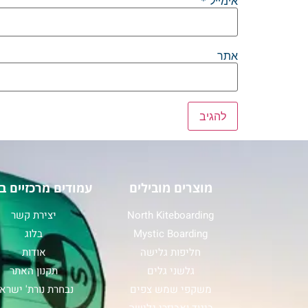
אימייל
*
אתר
מוצרים מובילים
עמודים מרכזיים ב
North Kiteboarding
יצירת קשר
Mystic Boarding
בלוג
חליפות גלישה
אודות
גלשני גלים
תקנון האתר
משקפי שמש צפים
נבחרת נורת' ישרא