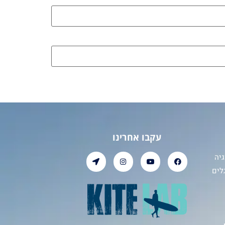
עקבו אחרינו
יה
לים