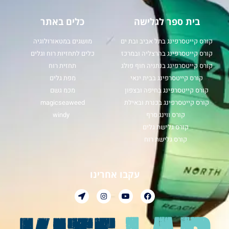
בית ספר לגלישה
כלים באתר
קורס קייטסרפינג בתל אביב ובת ים
מושגים במטאורולוגיה
קורס קייטסרפינג בהרצליה ובמרכז
כלים לתחזיות רוח וגלים
קורס קייטסרפינג בנתניה חוף פולג
תחזית רוח
קורס קייטסרפינג בבית ינאי
מפת גלים
קורס קייטסרפינג בחיפה ובצפון
מכמ גשם
קורס קייטסרפינג בכנרת ובאילת
magicseaweed
קורס ווינג סרף
windy
קורס גלישת גלים
קורס גלישת רוח
עקבו אחרינו