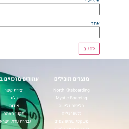
אימייל
*
אתר
מוצרים מובילים
עמודים מרכזיים ב
North Kiteboarding
יצירת קשר
Mystic Boarding
בלוג
חליפות גלישה
אודות
גלשני גלים
תקנון האתר
משקפי שמש צפים
נבחרת נורת' ישרא