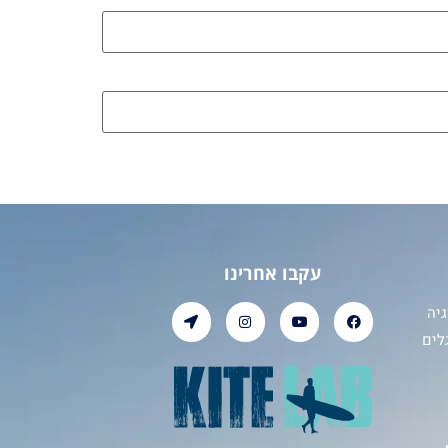
עקבו אחרינו
יה
לים