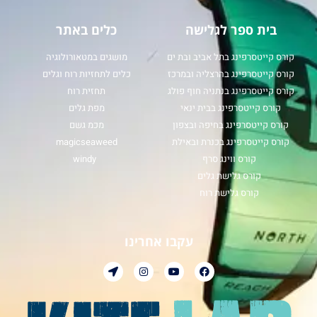
בית ספר לגלישה
כלים באתר
קורס קייטסרפינג בתל אביב ובת ים
מושגים במטאורולוגיה
קורס קייטסרפינג בהרצליה ובמרכז
כלים לתחזיות רוח וגלים
קורס קייטסרפינג בנתניה חוף פולג
תחזית רוח
קורס קייטסרפינג בבית ינאי
מפת גלים
קורס קייטסרפינג בחיפה ובצפון
מכמ גשם
קורס קייטסרפינג בכנרת ובאילת
magicseaweed
קורס ווינג סרף
windy
קורס גלישת גלים
קורס גלישת רוח
עקבו אחרינו