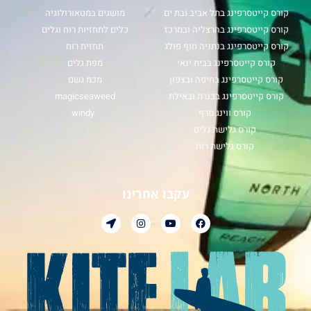
קורס קייטסרפינג בתל אביב ובת ים
מושגים במטאורולוגיה
קורס קייטסרפינג בהרצליה ובמרכז
כלים לתחזיות רוח וגלים
קורס קייטסרפינג בנתניה חוף פולג
תחזית רוח
קורס קייטסרפינג בבית ינאי
מפת גלים
קורס קייטסרפינג בחיפה ובצפון
מכמ גשם
קורס קייטסרפינג בכנרת ובאילת
magicseaweed
קורס ווינג סרף
windy
קורס גלישת גלים
קורס גלישת רוח
עקבו אחרינו