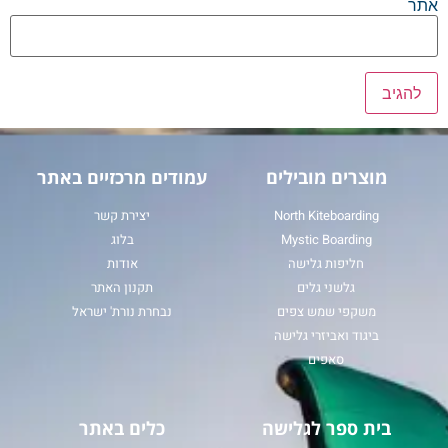
אתר
מוצרים מובילים
עמודים מרכזיים באתר
North Kiteboarding
יצירת קשר
Mystic Boarding
בלוג
חליפות גלישה
אודות
גלשני גלים
תקנון האתר
משקפי שמש צפים
נבחרת נורת' ישראל
ביגוד ואביזרי גלישה
סאפים
בית ספר לגלישה
כלים באתר