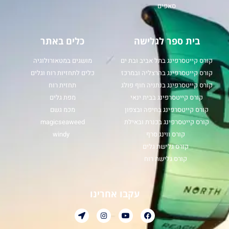
סאפים
בית ספר לגלישה
כלים באתר
קורס קייטסרפינג בתל אביב ובת ים
מושגים במטאורולוגיה
קורס קייטסרפינג בהרצליה ובמרכז
כלים לתחזיות רוח וגלים
קורס קייטסרפינג בנתניה חוף פולג
תחזית רוח
קורס קייטסרפינג בבית ינאי
מפת גלים
קורס קייטסרפינג בחיפה ובצפון
מכמ גשם
קורס קייטסרפינג בכנרת ובאילת
magicseaweed
קורס ווינג סרף
windy
קורס גלישת גלים
קורס גלישת רוח
עקבו אחרינו