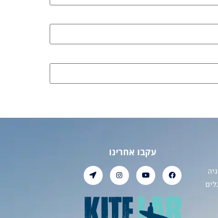
עקבו אחרינו
יה
לים