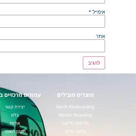
אימייל
*
אתר
מוצרים מובילים
עמודים מרכזיים ב
North Kiteboarding
יצירת קשר
Mystic Boarding
בלוג
חליפות גלישה
אודות
גלשני גלים
תקנון האתר