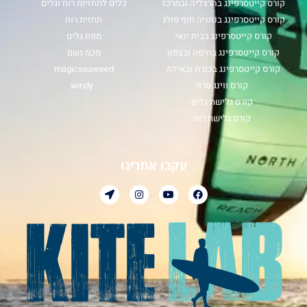
קורס קייטסרפינג בהרצליה ובמרכז
כלים לתחזיות רוח וגלים
קורס קייטסרפינג בנתניה חוף פולג
תחזית רוח
קורס קייטסרפינג בבית ינאי
מפת גלים
קורס קייטסרפינג בחיפה ובצפון
מכמ גשם
קורס קייטסרפינג בכנרת ובאילת
magicseaweed
קורס ווינג סרף
windy
קורס גלישת גלים
קורס גלישת רוח
עקבו אחרינו