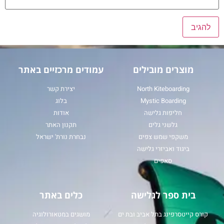
מוצרים מובילים
עמודים מרכזיים באתר
North Kiteboarding
יצירת קשר
Mystic Boarding
בלוג
חליפות גלישה
אודות
גלשני גלים
תקנון האתר
משקפי שמש צפים
נבחרת נורת' ישראל
ביגוד ואביזרי גלישה
סאפים
בית ספר לגלישה
כלים באתר
קורס קייטסרפינג בתל אביב ובת ים
מושגים במטאורולוגיה