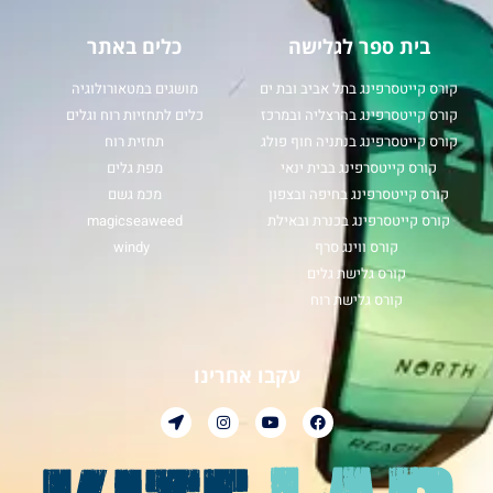
בית ספר לגלישה
כלים באתר
קורס קייטסרפינג בתל אביב ובת ים
מושגים במטאורולוגיה
קורס קייטסרפינג בהרצליה ובמרכז
כלים לתחזיות רוח וגלים
קורס קייטסרפינג בנתניה חוף פולג
תחזית רוח
קורס קייטסרפינג בבית ינאי
מפת גלים
קורס קייטסרפינג בחיפה ובצפון
מכמ גשם
קורס קייטסרפינג בכנרת ובאילת
magicseaweed
קורס ווינג סרף
windy
קורס גלישת גלים
קורס גלישת רוח
עקבו אחרינו