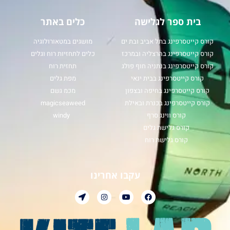
בית ספר לגלישה
כלים באתר
קורס קייטסרפינג בתל אביב ובת ים
מושגים במטאורולוגיה
קורס קייטסרפינג בהרצליה ובמרכז
כלים לתחזיות רוח וגלים
קורס קייטסרפינג בנתניה חוף פולג
תחזית רוח
קורס קייטסרפינג בבית ינאי
מפת גלים
קורס קייטסרפינג בחיפה ובצפון
מכמ גשם
קורס קייטסרפינג בכנרת ובאילת
magicseaweed
קורס ווינג סרף
windy
קורס גלישת גלים
קורס גלישת רוח
עקבו אחרינו