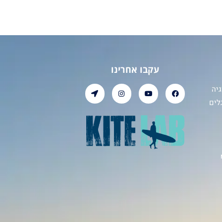
עקבו אחרינו
יה
לים