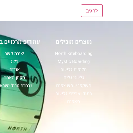
מוצרים מובילים
עמודים מרכזיים ב
North Kiteboarding
יצירת קשר
Mystic Boarding
בלוג
חליפות גלישה
אודות
גלשני גלים
תקנון האתר
משקפי שמש צפים
נבחרת נורת' ישרא
ביגוד ואביזרי גלישה
סאפים