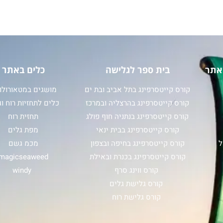
אתר
בית ספר לגלישה
כלים באתר
קורס קייטסרפינג בתל אביב ובת ים
מושגים במטאורולוג
קורס קייטסרפינג בהרצליה ובמרכז
כלים לתחזיות רוח וג
קורס קייטסרפינג בנתניה חוף פולג
תחזית רוח
קורס קייטסרפינג בבית ינאי
מפת גלים
ל
קורס קייטסרפינג בחיפה ובצפון
מכמ גשם
קורס קייטסרפינג בכנרת ובאילת
magicseaweed
קורס ווינג סרף
windy
קורס גלישת גלים
קורס גלישת רוח