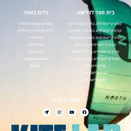
בית ספר לגלישה
כלים באתר
קורס קייטסרפינג בתל אביב ובת ים
מושגים במטאורולוגיה
קורס קייטסרפינג בהרצליה ובמרכז
כלים לתחזיות רוח וגלים
קורס קייטסרפינג בנתניה חוף פולג
תחזית רוח
קורס קייטסרפינג בבית ינאי
מפת גלים
קורס קייטסרפינג בחיפה ובצפון
מכמ גשם
קורס קייטסרפינג בכנרת ובאילת
magicseaweed
קורס ווינג סרף
windy
קורס גלישת גלים
קורס גלישת רוח
עקבו אחרינו