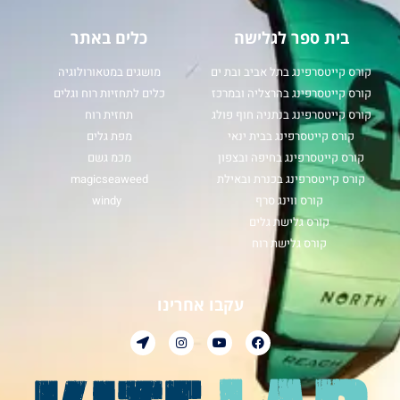
בית ספר לגלישה
כלים באתר
קורס קייטסרפינג בתל אביב ובת ים
מושגים במטאורולוגיה
קורס קייטסרפינג בהרצליה ובמרכז
כלים לתחזיות רוח וגלים
קורס קייטסרפינג בנתניה חוף פולג
תחזית רוח
קורס קייטסרפינג בבית ינאי
מפת גלים
קורס קייטסרפינג בחיפה ובצפון
מכמ גשם
קורס קייטסרפינג בכנרת ובאילת
magicseaweed
קורס ווינג סרף
windy
קורס גלישת גלים
קורס גלישת רוח
עקבו אחרינו