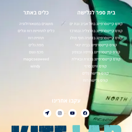
בית ספר לגלישה
כלים באתר
קורס קייטסרפינג בתל אביב ובת ים
מושגים במטאורולוגיה
קורס קייטסרפינג בהרצליה ובמרכז
כלים לתחזיות רוח וגלים
קורס קייטסרפינג בנתניה חוף פולג
תחזית רוח
קורס קייטסרפינג בבית ינאי
מפת גלים
קורס קייטסרפינג בחיפה ובצפון
מכמ גשם
קורס קייטסרפינג בכנרת ובאילת
magicseaweed
קורס ווינג סרף
windy
קורס גלישת גלים
קורס גלישת רוח
עקבו אחרינו