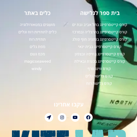
בית ספר לגלישה
כלים באתר
קורס קייטסרפינג בתל אביב ובת ים
מושגים במטאורולוגיה
קורס קייטסרפינג בהרצליה ובמרכז
כלים לתחזיות רוח וגלים
קורס קייטסרפינג בנתניה חוף פולג
תחזית רוח
קורס קייטסרפינג בבית ינאי
מפת גלים
קורס קייטסרפינג בחיפה ובצפון
מכמ גשם
קורס קייטסרפינג בכנרת ובאילת
magicseaweed
קורס ווינג סרף
windy
קורס גלישת גלים
קורס גלישת רוח
עקבו אחרינו