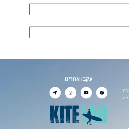
עקבו אחרינו
יה
לים