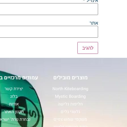
אימייל
*
אתר
מוצרים מובילים
עמודים מרכזיים ב
North Kiteboarding
יצירת קשר
Mystic Boarding
בלוג
חליפות גלישה
אודות
גלשני גלים
תקנון האתר
משקפי שמש צפים
נבחרת נורת' ישרא