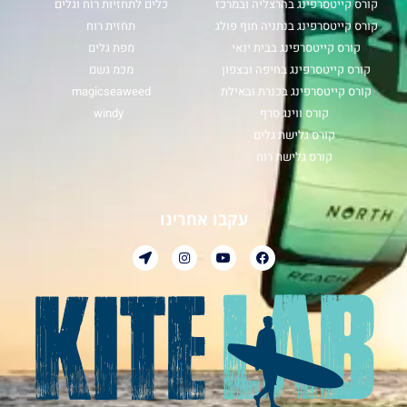
קורס קייטסרפינג בהרצליה ובמרכז
כלים לתחזיות רוח וגלים
קורס קייטסרפינג בנתניה חוף פולג
תחזית רוח
קורס קייטסרפינג בבית ינאי
מפת גלים
קורס קייטסרפינג בחיפה ובצפון
מכמ גשם
קורס קייטסרפינג בכנרת ובאילת
magicseaweed
קורס ווינג סרף
windy
קורס גלישת גלים
קורס גלישת רוח
עקבו אחרינו