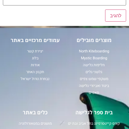
מוצרים מובילים
עמודים מרכזיים באתר
North Kiteboarding
יצירת קשר
Mystic Boarding
בלוג
חליפות גלישה
אודות
גלשני גלים
תקנון האתר
משקפי שמש צפים
נבחרת נורת' ישראל
ביגוד ואביזרי גלישה
סאפים
בית ספר לגלישה
כלים באתר
קורס קייטסרפינג בתל אביב ובת ים
מושגים במטאורולוגיה