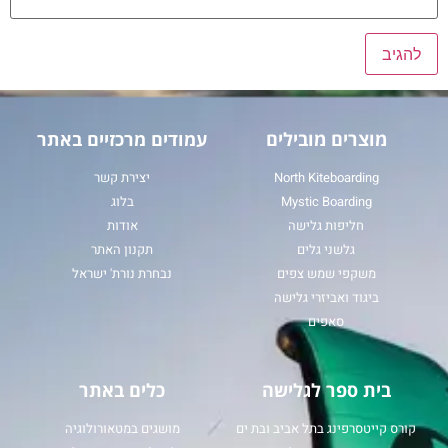
מוצרים מובילים
עמודים מרכזיים באתר
North Kiteboarding
יצירת קשר
Mystic Boarding
בלוג
חליפות גלישה
אודות
גלשני גלים
תקנון האתר
משקפי שמש צפים
נבחרת נורת' ישראל
ביגוד ואביזרי גלישה
סאפים
בית ספר לגלישה
כלים באתר
קורס קייטסרפינג בתל אביב ובת ים
מושגים במטאורולוגיה