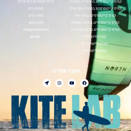
קורס קייטסרפינג בהרצליה ובמרכז
כלים לתחזיות רוח וגלים
קורס קייטסרפינג בנתניה חוף פולג
תחזית רוח
קורס קייטסרפינג בבית ינאי
מפת גלים
קורס קייטסרפינג בחיפה ובצפון
מכמ גשם
קורס קייטסרפינג בכנרת ובאילת
magicseaweed
קורס ווינג סרף
windy
קורס גלישת גלים
קורס גלישת רוח
עקבו אחרינו