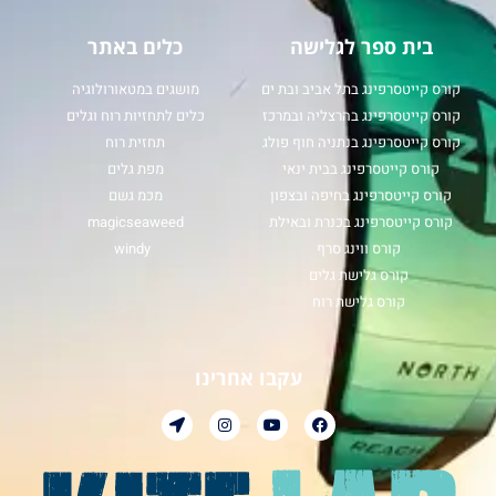
בית ספר לגלישה
כלים באתר
קורס קייטסרפינג בתל אביב ובת ים
מושגים במטאורולוגיה
קורס קייטסרפינג בהרצליה ובמרכז
כלים לתחזיות רוח וגלים
קורס קייטסרפינג בנתניה חוף פולג
תחזית רוח
קורס קייטסרפינג בבית ינאי
מפת גלים
קורס קייטסרפינג בחיפה ובצפון
מכמ גשם
קורס קייטסרפינג בכנרת ובאילת
magicseaweed
קורס ווינג סרף
windy
קורס גלישת גלים
קורס גלישת רוח
עקבו אחרינו