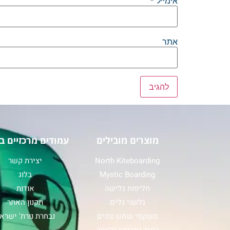
אימייל
*
אתר
מוצרים מובילים
עמודים מרכזיים ב
North Kiteboarding
יצירת קשר
Mystic Boarding
בלוג
חליפות גלישה
אודות
גלשני גלים
תקנון האתר
משקפי שמש צפים
נבחרת נורת' ישרא