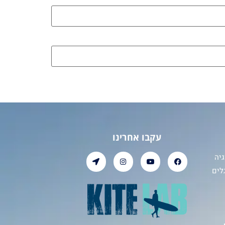
עקבו אחרינו
יה
לים