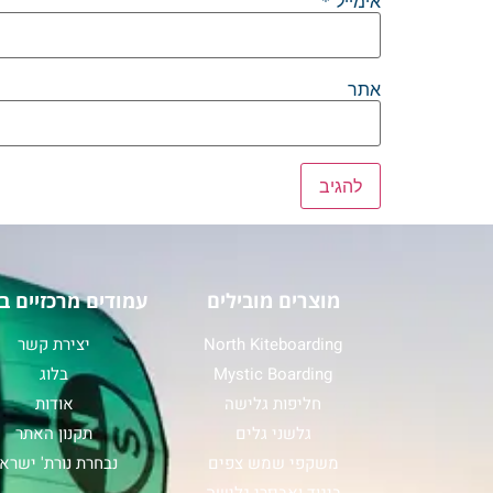
אימייל
*
אתר
מוצרים מובילים
עמודים מרכזיים ב
North Kiteboarding
יצירת קשר
Mystic Boarding
בלוג
חליפות גלישה
אודות
גלשני גלים
תקנון האתר
משקפי שמש צפים
נבחרת נורת' ישרא