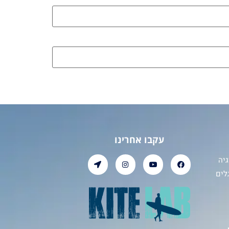
עקבו אחרינו
יה
לים