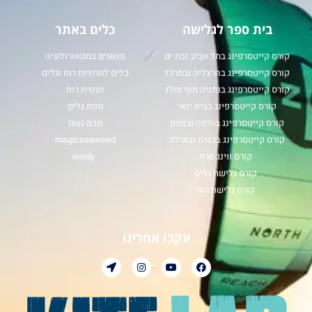
בית ספר לגלישה
כלים באתר
קורס קייטסרפינג בתל אביב ובת ים
מושגים במטאורולוגיה
קורס קייטסרפינג בהרצליה ובמרכז
כלים לתחזיות רוח וגלים
קורס קייטסרפינג בנתניה חוף פולג
תחזית רוח
קורס קייטסרפינג בבית ינאי
מפת גלים
קורס קייטסרפינג בחיפה ובצפון
מכמ גשם
קורס קייטסרפינג בכנרת ובאילת
magicseaweed
קורס ווינג סרף
windy
קורס גלישת גלים
קורס גלישת רוח
עקבו אחרינו